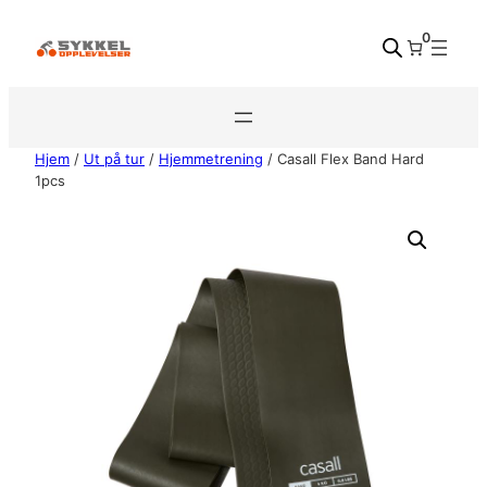
Hopp
0
til
innhold
Hjem
/
Ut på tur
/
Hjemmetrening
/ Casall Flex Band Hard
1pcs