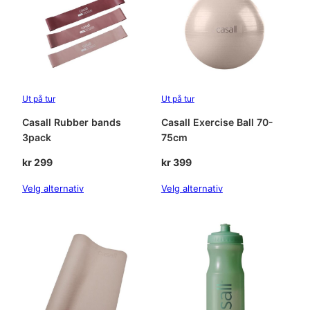
n
t
a
l
l
Ut på tur
Ut på tur
Casall Rubber bands
Casall Exercise Ball 70-
3pack
75cm
kr
299
kr
399
Velg alternativ
Velg alternativ