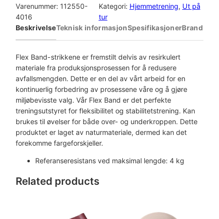
s
Varenummer:
112550-
Kategori:
Hjemmetrening
, 
Ut på
a
4016
tur
l
Beskrivelse
Teknisk informasjon
Spesifikasjoner
Brand
l
F
l
Flex Band-strikkene er fremstilt delvis av resirkulert
e
materiale fra produksjonsprosessen for å redusere
x
avfallsmengden. Dette er en del av vårt arbeid for en
B
kontinuerlig forbedring av prosessene våre og å gjøre
a
miljøbevisste valg. Vår Flex Band er det perfekte
n
treningsutstyret for fleksibilitet og stabilitetstrening. Kan
d
brukes til øvelser for både over- og underkroppen. Dette
H
produktet er laget av naturmateriale, dermed kan det
a
forekomme fargeforskjeller.
r
Referanseresistans ved maksimal lengde: 4 kg
d
1
Related products
p
c
s
a