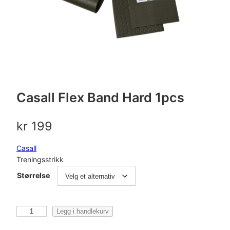
Casall Flex Band Hard 1pcs
kr
199
Casall
Treningsstrikk
Størrelse
C
Legg i handlekurv
a