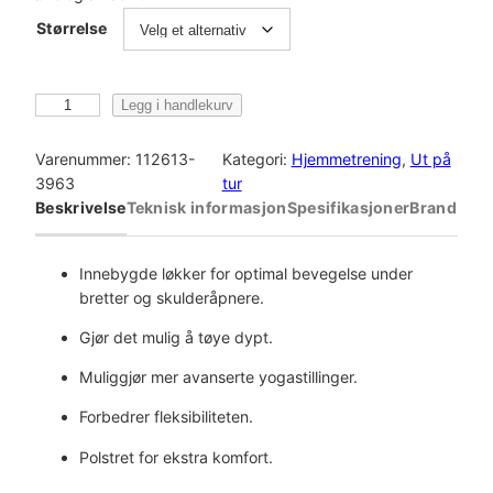
Størrelse
C
Legg i handlekurv
a
s
Varenummer:
112613-
Kategori:
Hjemmetrening
, 
Ut på
a
3963
tur
l
Beskrivelse
Teknisk informasjon
Spesifikasjoner
Brand
l
S
t
Innebygde løkker for optimal bevegelse under
r
bretter og skulderåpnere.
e
Gjør det mulig å tøye dypt.
t
c
Muliggjør mer avanserte yogastillinger.
h
Forbedrer fleksibiliteten.
y
Y
Polstret for ekstra komfort.
o
g