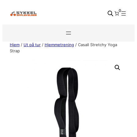
Hopp
0
til
innhold
Hjem
/
Ut på tur
/
Hjemmetrening
/ Casall Stretchy Yoga
Strap