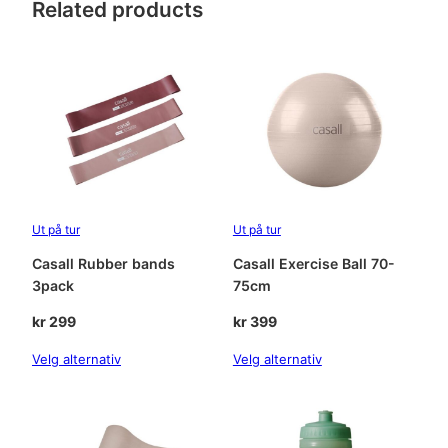
Related products
a
S
t
r
a
p
a
n
t
a
Ut på tur
Ut på tur
l
l
Casall Rubber bands
Casall Exercise Ball 70-
3pack
75cm
kr
299
kr
399
Velg alternativ
Velg alternativ