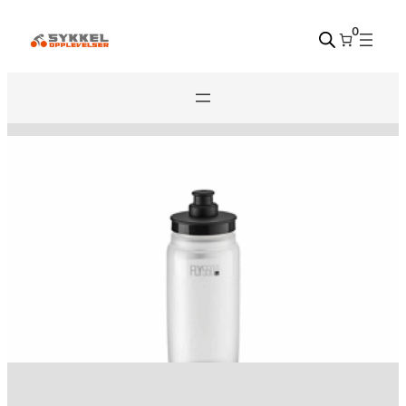
Hopp
0
til
innhold