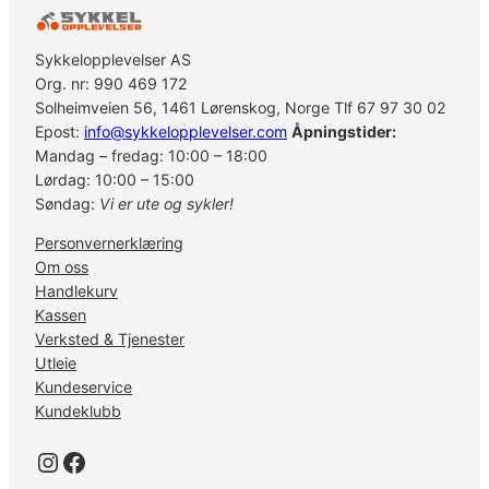
n
t
a
Sykkelopplevelser AS
l
Org. nr: 990 469 172
l
Solheimveien 56, 1461 Lørenskog, Norge Tlf 67 97 30 02
Epost:
info@sykkelopplevelser.com
Åpningstider:
Mandag – fredag: 10:00 – 18:00
Lørdag: 10:00 – 15:00
Søndag:
Vi er ute og sykler!
Personvernerklæring
Om oss
Handlekurv
Kassen
Verksted & Tjenester
Utleie
Kundeservice
Kundeklubb
Instagram
Facebook