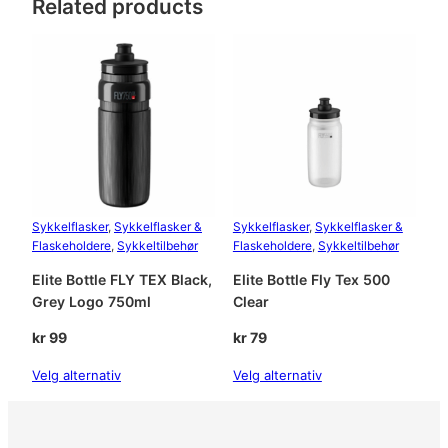
Related products
a
c
e
C
a
r
b
o
n
,
Sykkelflasker
, 
Sykkelflasker &
Sykkelflasker
, 
Sykkelflasker &
S
Flaskeholdere
, 
Sykkeltilbehør
Flaskeholdere
, 
Sykkeltilbehør
o
f
Elite Bottle FLY TEX Black,
Elite Bottle Fly Tex 500
t
Grey Logo 750ml
Clear
T
kr
99
kr
79
o
u
Velg alternativ
Velg alternativ
c
h
a