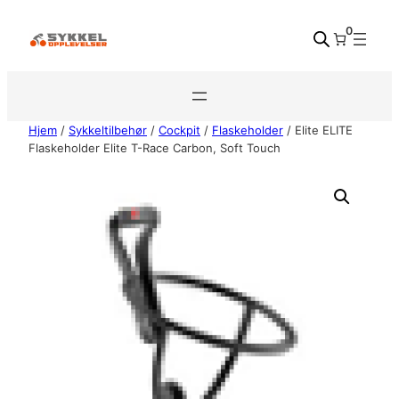
Hopp
0
til
innhold
Hjem
/
Sykkeltilbehør
/
Cockpit
/
Flaskeholder
/ Elite ELITE
Flaskeholder Elite T-Race Carbon, Soft Touch