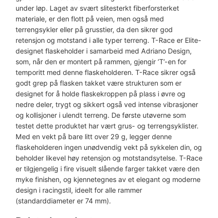
F
under løp. Laget av svært slitesterkt fiberforsterket
l
materiale, er den flott på veien, men også med
a
terrengsykler eller på grusstier, da den sikrer god
s
retensjon og motstand i alle typer terreng. T-Race er Elite-
k
designet flaskeholder i samarbeid med Adriano Design,
e
som, når den er montert på rammen, gjengir ‘T’-en for
h
temporitt med denne flaskeholderen. T-Race sikrer også
o
godt grep på flasken takket være strukturen som er
l
designet for å holde flaskekroppen på plass i øvre og
d
nedre deler, trygt og sikkert også ved intense vibrasjoner
e
og kollisjoner i ulendt terreng. De første utøverne som
r
testet dette produktet har vært grus- og terrengsyklister.
E
Med en vekt på bare litt over 29 g, legger denne
l
flaskeholderen ingen unødvendig vekt på sykkelen din, og
i
beholder likevel høy retensjon og motstandsytelse. T-Race
t
er tilgjengelig i fire visuelt slående farger takket være den
e
myke finishen, og kjennetegnes av et elegant og moderne
T
design i racingstil, ideelt for alle rammer
-
(standarddiameter er 74 mm).
R