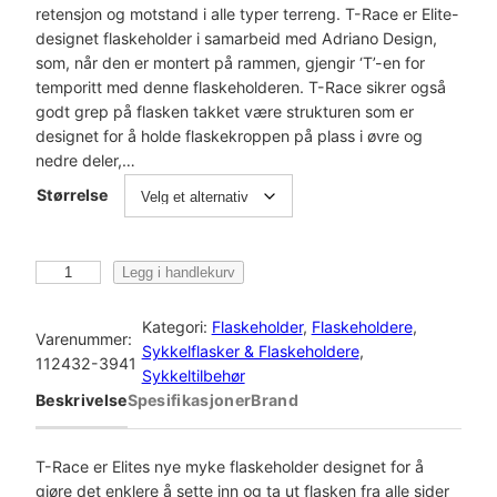
retensjon og motstand i alle typer terreng. T-Race er Elite-
designet flaskeholder i samarbeid med Adriano Design,
som, når den er montert på rammen, gjengir ‘T’-en for
temporitt med denne flaskeholderen. T-Race sikrer også
godt grep på flasken takket være strukturen som er
designet for å holde flaskekroppen på plass i øvre og
nedre deler,…
Størrelse
E
Legg i handlekurv
l
i
Kategori:
Flaskeholder
, 
Flaskeholdere
, 
Varenummer:
t
Sykkelflasker & Flaskeholdere
, 
112432-3941
e
Sykkeltilbehør
E
Beskrivelse
Spesifikasjoner
Brand
L
I
T
T-Race er Elites nye myke flaskeholder designet for å
E
gjøre det enklere å sette inn og ta ut flasken fra alle sider