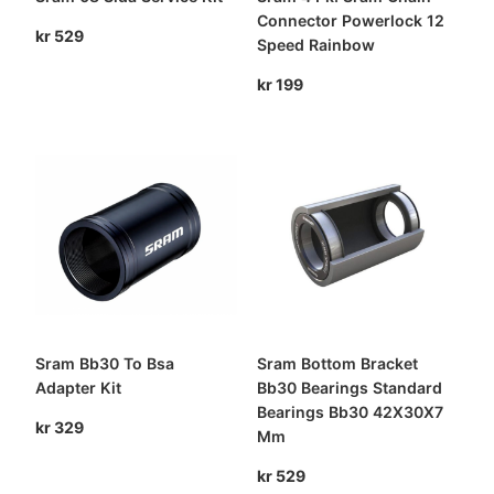
Connector Powerlock 12
kr
529
Speed Rainbow
kr
199
Sram Bb30 To Bsa
Sram Bottom Bracket
Adapter Kit
Bb30 Bearings Standard
Bearings Bb30 42X30X7
kr
329
Mm
kr
529