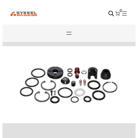
Hopp
0
til
innhold