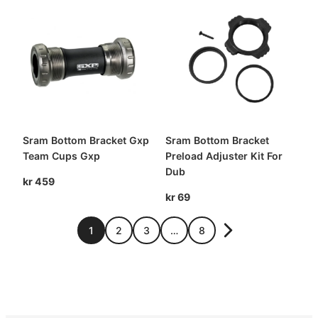
Sram Bottom Bracket Gxp
Sram Bottom Bracket
Team Cups Gxp
Preload Adjuster Kit For
Dub
kr
459
kr
69
1
2
3
…
8