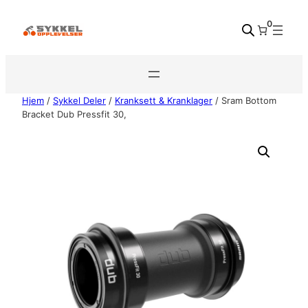
Hopp
0
til
innhold
Hjem
/
Sykkel Deler
/
Kranksett & Kranklager
/ Sram Bottom
Bracket Dub Pressfit 30,