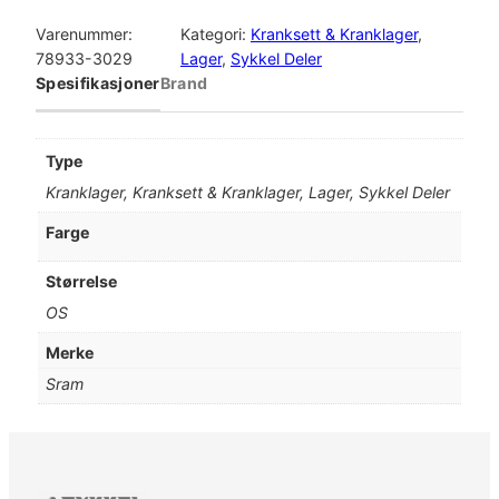
r
a
Varenummer:
Kategori:
Kranksett & Kranklager
, 
m
78933-3029
Lager
, 
Sykkel Deler
B
Spesifikasjoner
Brand
o
t
t
Type
o
Kranklager, Kranksett & Kranklager, Lager, Sykkel Deler
m
B
Farge
r
a
Størrelse
c
OS
k
e
Merke
t
Sram
D
u
b
P
r