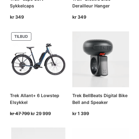
Sykkelcaps
Derailleur Hanger
kr
349
kr
349
PRODUKT
TILBUD
PÅ
SALG
Trek Allant+ 6 Lowstep
Trek BellBeats Digital Bike
Elsykkel
Bell and Speaker
Opprinnelig
Nåværende
kr
47 799
kr
29 999
kr
1 399
pris
pris
var:
er:
kr 47
kr 29