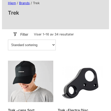
Hjem
/
Brands
/ Trek
Trek
Filter
Viser 1–16 av 34 resultater
Trek -caps Sort
Trek -Electra Disc