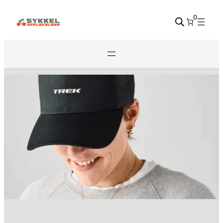
Hopp
0
til
innhold