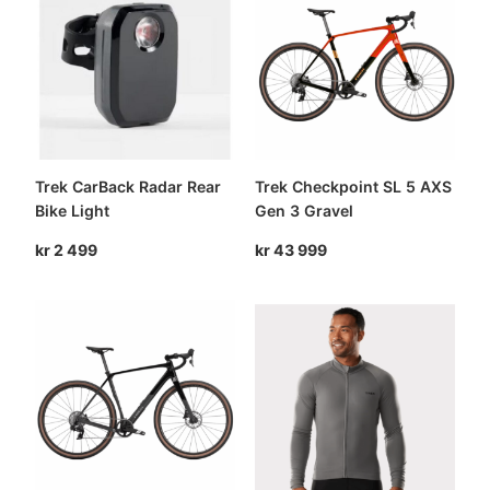
799.
999.
Trek CarBack Radar Rear
Trek Checkpoint SL 5 AXS
Bike Light
Gen 3 Gravel
kr
2 499
kr
43 999