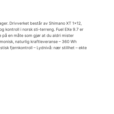
ager. Drivverket består av Shimano XT 1×12,
ntroll i norsk sti-terreng. Fuel EXe 9.7 er
e på en måte som gjør at du aldri mister
onisk, naturlig kraftleveranse – 360 Wh
sk fjernkontroll – Lydnivå: nær stillhet – ekte