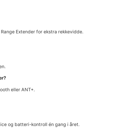
l Range Extender for ekstra rekkevidde.
den.
er?
tooth eller ANT+.
 og batteri-kontroll én gang i året.