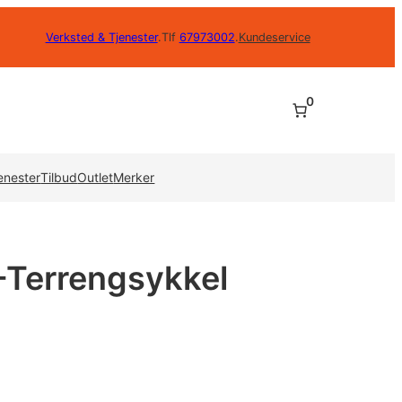
Verksted & Tjenester
.
Tlf
67973002
.
Kundeservice
0
enester
Tilbud
Outlet
Merker
L-Terrengsykkel