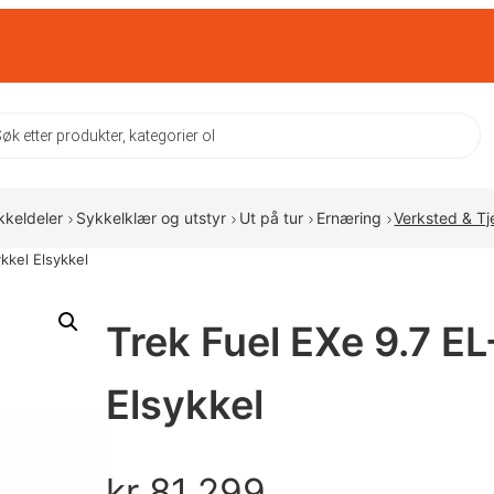
ts
kkeldeler
Sykkelklær og utstyr
Ut på tur
Ernæring
Verksted & Tj
kkel Elsykkel
Trek Fuel EXe 9.7 E
Elsykkel
kr
81 299