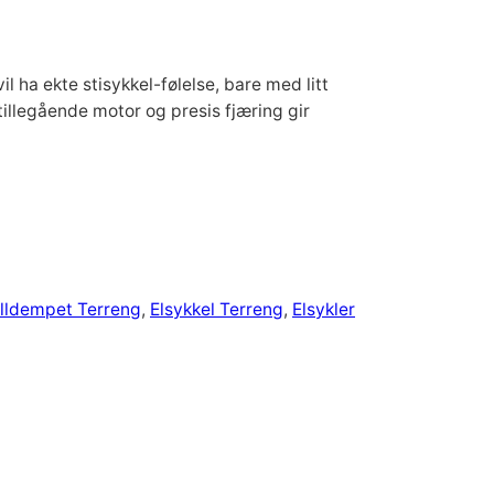
l ha ekte stisykkel-følelse, bare med litt
illegående motor og presis fjæring gir
ulldempet Terreng
, 
Elsykkel Terreng
, 
Elsykler