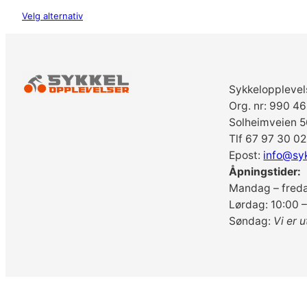
pris
pris
Velg alternativ
var:
er:
kr 47
kr 29
799.
999.
Sykkelopplevel
Org. nr: 990 4
Solheimveien 5
Tlf 67 97 30 02
Epost:
info@sy
Åpningstider:
Mandag – freda
Lørdag: 10:00 –
Søndag:
Vi er u