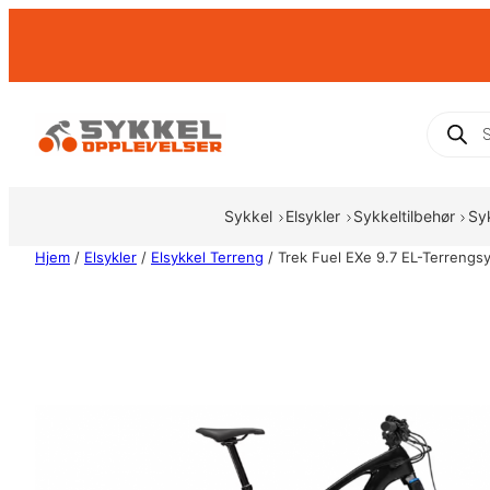
Hopp
til
innhold
Produc
search
Sykkel
Elsykler
Sykkeltilbehør
Sy
Hjem
/
Elsykler
/
Elsykkel Terreng
/ Trek Fuel EXe 9.7 EL-Terrengsy