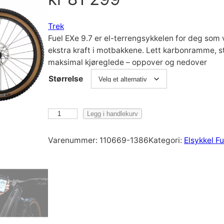
Trek
Fuel EXe 9.7 er el-terrengsykkelen for deg som vi
ekstra kraft i motbakkene. Lett karbonramme, st
maksimal kjøreglede – oppover og nedover
Størrelse
T
Legg i handlekurv
r
e
Varenummer:
110669-1386
Kategori:
Elsykkel F
k
F
u
e
l
E
X