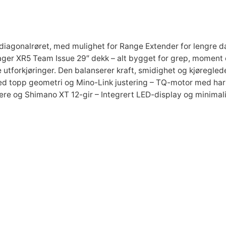
e
l
E
l
 diagonalrøret, med mulighet for Range Extender for lengre d
s
R5 Team Issue 29″ dekk – alt bygget for grep, moment og ko
y
e utforkjøringer. Den balanserer kraft, smidighet og kjøregled
k
 topp geometri og Mino-Link justering – TQ-motor med harm
k
 og Shimano XT 12-gir – Integrert LED-display og minimalisti
e
l
a
n
t
a
l
l