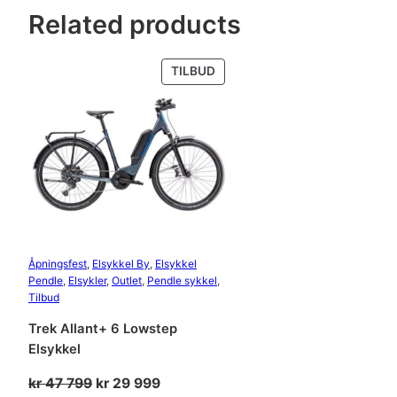
Related products
PRODUKT
TILBUD
PÅ
SALG
Åpningsfest
, 
Elsykkel By
, 
Elsykkel
Pendle
, 
Elsykler
, 
Outlet
, 
Pendle sykkel
, 
Tilbud
Trek Allant+ 6 Lowstep
Elsykkel
Opprinnelig
Nåværende
kr
47 799
kr
29 999