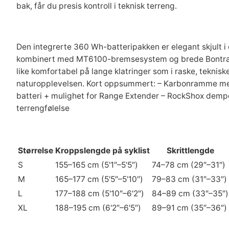
bak, får du presis kontroll i teknisk terreng.
Den integrerte 360 Wh-batteripakken er elegant skjult i
kombinert med MT6100-bremsesystem og brede Bontrager X
like komfortabel på lange klatringer som i raske, teknisk
naturopplevelsen. Kort oppsummert: – Karbonramme med
batteri + mulighet for Range Extender – RockShox dempere
terrengfølelse
Størrelse
Kroppslengde på syklist
Skrittlengde
S
155–165 cm (5'1″–5'5″)
74–78 cm (29″–31″)
M
165–177 cm (5'5″–5'10″)
79–83 cm (31″–33″)
L
177–188 cm (5'10″–6'2″)
84–89 cm (33″–35″)
XL
188–195 cm (6'2″–6'5″)
89–91 cm (35″–36″)