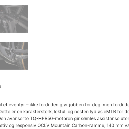
e
9
.
7
E
L
-
T
e
r
r
e
d
n
g
s
 et eventyr – ikke fordi den gjør jobben for deg, men fordi de
y
 Dette er en karaktersterk, lekfull og nesten lydløs eMTB for 
k
 Den avanserte TQ-HPR50-motoren gir sømløs assistanse uten 
k
tt, stiv og responsiv OCLV Mountain Carbon-ramme, 140 mm 