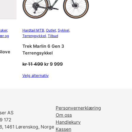
sker
, 
Hardtail MTB
, 
Outlet
, 
Sykkel
, 
ær og
Terrengsykkel
, 
Tilbud
Trek Marlin 6 Gen 3
Glove
Terrengsykkel
Opprinnelig
Nåværende
kr
11 499
kr
9 999
pris
pris
Velg alternativ
var:
er:
kr 11
kr 9
499.
999.
Personvernerklæring
ser AS
Om oss
69 172
Handlekurv
6, 1461 Lørenskog, Norge
Kassen