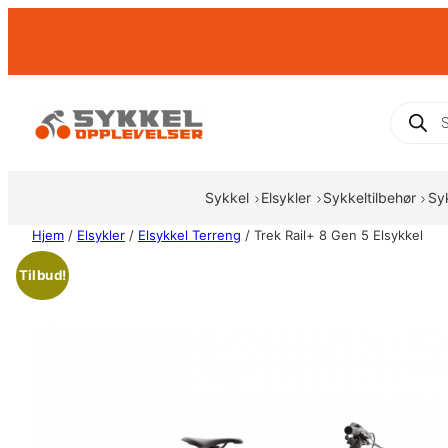
Hopp
til
innhold
Produc
search
Sykkel
Elsykler
Sykkeltilbehør
Sy
Hjem
/
Elsykler
/
Elsykkel Terreng
/ Trek Rail+ 8 Gen 5 Elsykkel
Tilbud!