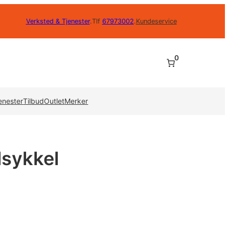
Verksted & Tjenester
.
Tlf
67973002
.
Kundeservice
0
enester
Tilbud
Outlet
Merker
lsykkel