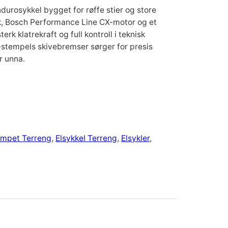
ndurosykkel bygget for røffe stier og store
k, Bosch Performance Line CX-motor og et
erk klatrekraft og full kontroll i teknisk
4-stempels skivebremser sørger for presis
r unna.
dempet Terreng
, 
Elsykkel Terreng
, 
Elsykler
, 