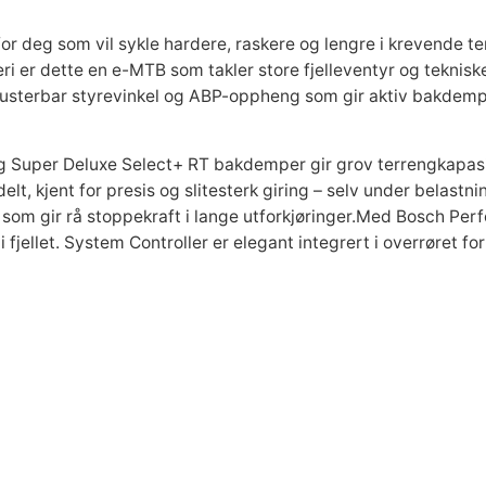
G
g
r
e
 for deg som vil sykle hardere, raskere og lengre i krevende
n
 er dette en e-MTB som takler store fjelleventyr og teknisk
p
i
5
 justerbar styrevinkel og ABP-oppheng som gir aktiv bakdem
E
r
s
l
g
Super Deluxe Select+ RT bakdemper
gir grov terrengkapasi
s
i
e
delt
, kjent for presis og slitesterk giring – selv under belast
y
om gir rå stoppekraft i lange utforkjøringer.Med
Bosch Perf
k
 fjellet. System Controller er elegant integrert i overrøret fo
s
r
k
e
l
v
:
a
n
a
k
t
a
r
r
l
l
: