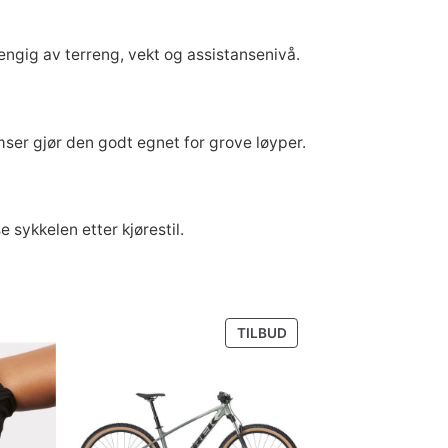
.
ngig av terreng, vekt og assistansenivå.
er gjør den godt egnet for grove løyper.
 sykkelen etter kjørestil.
PRODUKT
TILBUD
PÅ
SALG