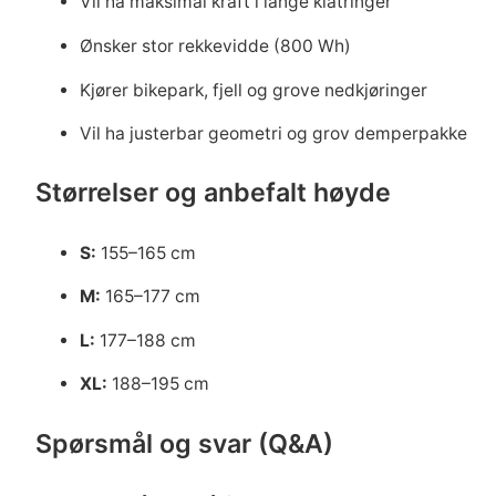
Vil ha maksimal kraft i lange klatringer
Ønsker stor rekkevidde (800 Wh)
Kjører bikepark, fjell og grove nedkjøringer
Vil ha justerbar geometri og grov demperpakke
Størrelser og anbefalt høyde
S:
155–165 cm
M:
165–177 cm
L:
177–188 cm
XL:
188–195 cm
Spørsmål og svar (Q&A)