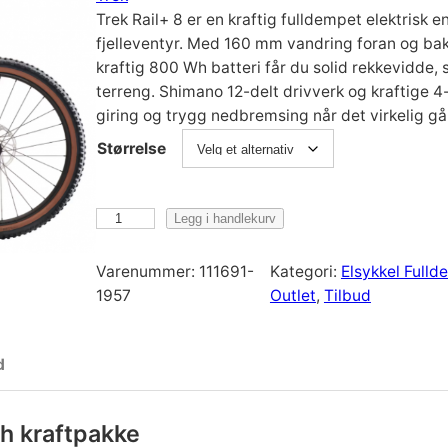
Trek Rail+ 8 er en kraftig fulldempet elektrisk e
p
v
fjelleventyr. Med 160 mm vandring foran og ba
kraftig 800 Wh batteri får du solid rekkevidde, st
r
æ
terreng. Shimano 12-delt drivverk og kraftige 
giring og trygg nedbremsing når det virkelig gå
i
r
Størrelse
n
e
T
Legg i handlekurv
r
n
n
e
Varenummer:
111691-
Kategori:
Elsykkel Full
k
1957
Outlet
, 
Tilbud
e
d
R
a
l
e
i
d
l
i
p
+
h kraftpakke
8