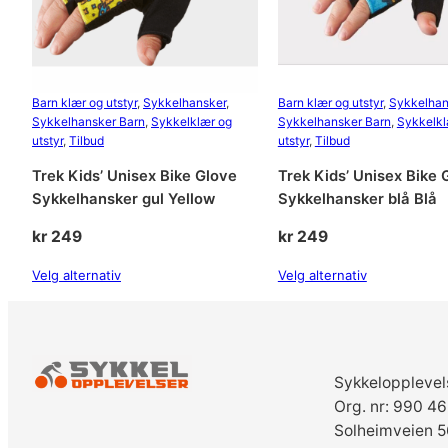
Barn klær og utstyr
, 
Sykkelhansker
, 
Barn klær og utstyr
, 
Sykkelhan
Sykkelhansker Barn
, 
Sykkelklær og
Sykkelhansker Barn
, 
Sykkelkl
utstyr
, 
Tilbud
utstyr
, 
Tilbud
Trek Kids’ Unisex Bike Glove
Trek Kids’ Unisex Bike 
Sykkelhansker gul Yellow
Sykkelhansker blå Blå
kr
249
kr
249
Velg alternativ
Velg alternativ
Sykkelopplevel
Org. nr: 990 4
Solheimveien 5