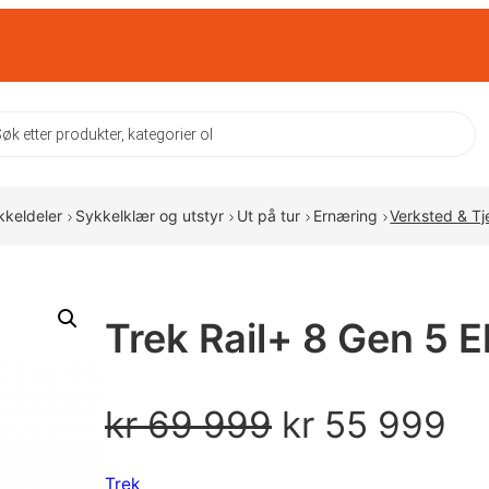
ts
kkeldeler
Sykkelklær og utstyr
Ut på tur
Ernæring
Verksted & Tj
Trek Rail+ 8 Gen 5 E
O
N
kr
69 999
kr
55 999
p
å
Trek