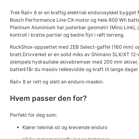
Trek Rail+ 8 er en kraftig elektrisk endurosykkel bygget
Bosch Performance Line CX-motor og hele 800 Wh batteri
Platinum Aluminium
har justerbar geometri (Mino Link),
kontroll i bratte partier og bedre flyt i røft terreng.
RockShox-oppsettet med
ZEB Select-gaffel (160 mm)
o
bratt.Drivverket er en solid miks av
Shimano SLX/XT 12-
stempels hydrauliske skivebremser
med 200 mm skiver, s
batter
i
får du massiv rekkevidde og kraft til lange dager i
Rail+ 8 er rett og slett en enduro-maskin.
Hvem passer den for?
Perfekt for deg som:
Kjører teknisk sti og krevende enduro