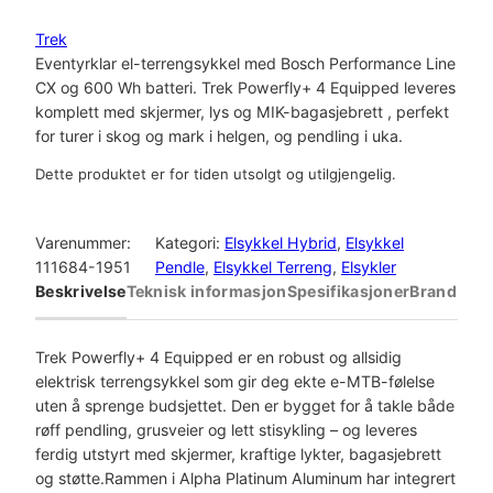
Trek
Eventyrklar el-terrengsykkel med Bosch Performance Line
CX og 600 Wh batteri. Trek Powerfly+ 4 Equipped leveres
komplett med skjermer, lys og MIK-bagasjebrett , perfekt
for turer i skog og mark i helgen, og pendling i uka.
Dette produktet er for tiden utsolgt og utilgjengelig.
Varenummer:
Kategori:
Elsykkel Hybrid
, 
Elsykkel
111684-1951
Pendle
, 
Elsykkel Terreng
, 
Elsykler
Beskrivelse
Teknisk informasjon
Spesifikasjoner
Brand
Trek Powerfly+ 4 Equipped er en robust og allsidig
elektrisk terrengsykkel som gir deg ekte e-MTB-følelse
uten å sprenge budsjettet. Den er bygget for å takle både
røff pendling, grusveier og lett stisykling – og leveres
ferdig utstyrt med skjermer, kraftige lykter, bagasjebrett
og støtte.Rammen i Alpha Platinum Aluminum har integrert