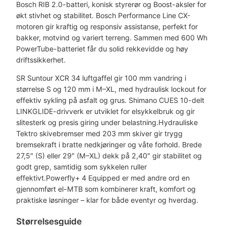
Bosch RIB 2.0-batteri, konisk styrerør og Boost-aksler for
økt stivhet og stabilitet. Bosch Performance Line CX-
motoren gir kraftig og responsiv assistanse, perfekt for
bakker, motvind og variert terreng. Sammen med 600 Wh
PowerTube-batteriet får du solid rekkevidde og høy
driftssikkerhet.
SR Suntour XCR 34 luftgaffel gir 100 mm vandring i
størrelse S og 120 mm i M–XL, med hydraulisk lockout for
effektiv sykling på asfalt og grus. Shimano CUES 10-delt
LINKGLIDE-drivverk er utviklet for elsykkelbruk og gir
slitesterk og presis giring under belastning.Hydrauliske
Tektro skivebremser med 203 mm skiver gir trygg
bremsekraft i bratte nedkjøringer og våte forhold. Brede
27,5″ (S) eller 29″ (M–XL) dekk på 2,40″ gir stabilitet og
godt grep, samtidig som sykkelen ruller
effektivt.Powerfly+ 4 Equipped er med andre ord en
gjennomført el-MTB som kombinerer kraft, komfort og
praktiske løsninger – klar for både eventyr og hverdag.
Størrelsesguide