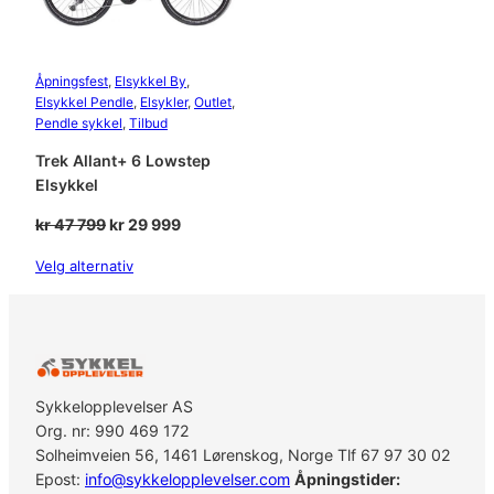
Åpningsfest
, 
Elsykkel By
, 
Elsykkel Pendle
, 
Elsykler
, 
Outlet
, 
Pendle sykkel
, 
Tilbud
Trek Allant+ 6 Lowstep
Elsykkel
Opprinnelig
Nåværende
kr
47 799
kr
29 999
pris
pris
Velg alternativ
var:
er:
kr 47
kr 29
799.
999.
Sykkelopplevelser AS
Org. nr: 990 469 172
Solheimveien 56, 1461 Lørenskog, Norge Tlf 67 97 30 02
Epost:
info@sykkelopplevelser.com
Åpningstider: