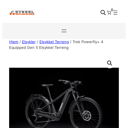
Hopp
0
til
innhold
Hjem
/
Elsykler
/
Elsykkel Terreng
/ Trek Powerfly+ 4
Equipped Gen 5 Elsykkel Terreng