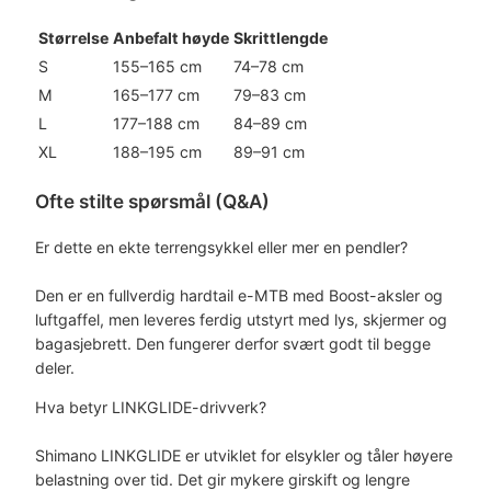
Størrelse
Anbefalt høyde
Skrittlengde
S
155–165 cm
74–78 cm
M
165–177 cm
79–83 cm
L
177–188 cm
84–89 cm
XL
188–195 cm
89–91 cm
Ofte stilte spørsmål (Q&A)
Er dette en ekte terrengsykkel eller mer en pendler?
Den er en fullverdig hardtail e-MTB med Boost-aksler og
luftgaffel, men leveres ferdig utstyrt med lys, skjermer og
bagasjebrett. Den fungerer derfor svært godt til begge
deler.
Hva betyr LINKGLIDE-drivverk?
Shimano LINKGLIDE er utviklet for elsykler og tåler høyere
belastning over tid. Det gir mykere girskift og lengre