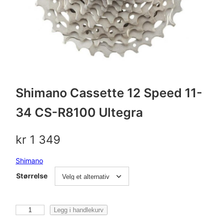
Shimano Cassette 12 Speed 11-
34 CS-R8100 Ultegra
kr
1 349
Shimano
Størrelse
S
Legg i handlekurv