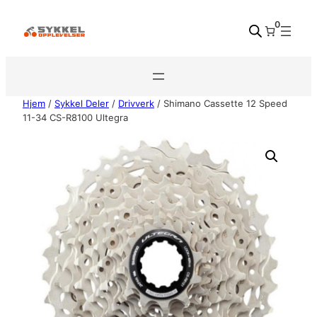
Hopp
0
til
innhold
Hjem
/
Sykkel Deler
/
Drivverk
/ Shimano Cassette 12 Speed
11-34 CS-R8100 Ultegra