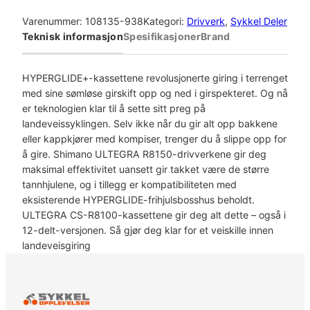
h
i
Varenummer:
108135-938
Kategori:
Drivverk
, 
Sykkel Deler
m
Teknisk informasjon
Spesifikasjoner
Brand
a
n
o
HYPERGLIDE+-kassettene revolusjonerte giring i terrenget
C
med sine sømløse girskift opp og ned i girspekteret. Og nå
a
er teknologien klar til å sette sitt preg på
s
landeveissyklingen. Selv ikke når du gir alt opp bakkene
s
eller kappkjører med kompiser, trenger du å slippe opp for
e
å gire. Shimano ULTEGRA R8150-drivverkene gir deg
t
maksimal effektivitet uansett gir takket være de større
t
tannhjulene, og i tillegg er kompatibiliteten med
e
eksisterende HYPERGLIDE-frihjulsbosshus beholdt.
1
ULTEGRA CS-R8100-kassettene gir deg alt dette – også i
2
12-delt-versjonen. Så gjør deg klar for et veiskille innen
S
landeveisgiring
p
e
e
d