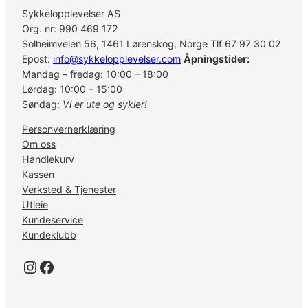
1
Sykkelopplevelser AS
1
Org. nr: 990 469 172
-
Solheimveien 56, 1461 Lørenskog, Norge Tlf 67 97 30 02
3
Epost:
info@sykkelopplevelser.com
Åpningstider:
4
Mandag – fredag: 10:00 – 18:00
C
Lørdag: 10:00 – 15:00
S
Søndag:
Vi er ute og sykler!
-
Personvernerklæring
R
Om oss
8
Handlekurv
1
Kassen
0
Verksted & Tjenester
0
Utleie
U
Kundeservice
l
Kundeklubb
t
e
Instagram
Facebook
g
r
a