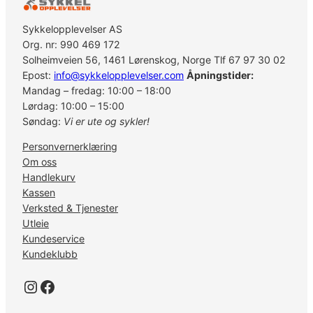
M
5
Sykkelopplevelser AS
9
Org. nr: 990 469 172
0
Solheimveien 56, 1461 Lørenskog, Norge Tlf 67 97 30 02
s
Epost:
info@sykkelopplevelser.com
Åpningstider:
v
Mandag – fredag: 10:00 – 18:00
a
Lørdag: 10:00 – 15:00
r
Søndag:
Vi er ute og sykler!
t
Personvernerklæring
,
Om oss
1
Handlekurv
0
Kassen
4
Verksted & Tjenester
m
Utleie
m
Kundeservice
a
Kundeklubb
n
t
Instagram
Facebook
a
l