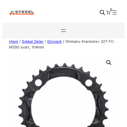
Hopp
0
til
innhold
Hjem
/
Sykkel Deler
/
Drivverk
/ Shimano Krankdrev 32T FC-
M590 svart, 104mm