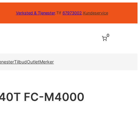
Verksted & Tjenester
.
Tlf
67973002
.
Kundeservice
0
enester
Tilbud
Outlet
Merker
v 40T FC-M4000