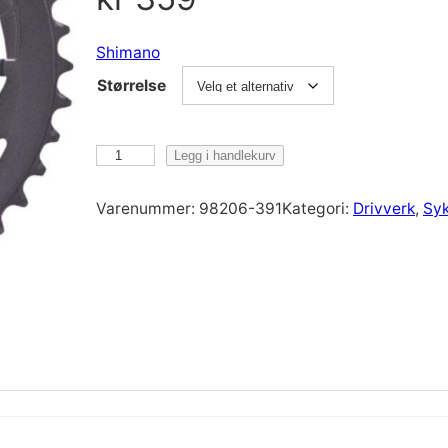
Shimano
Størrelse
S
Legg i handlekurv
h
i
Varenummer:
98206-391
Kategori:
Drivverk
, 
Syk
m
a
n
o
K
r
a
n
k
d