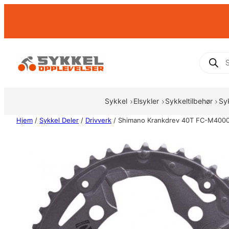
Hopp
til
innhold
Produc
search
Sykkel
Elsykler
Sykkeltilbehør
Sy
Hjem
/
Sykkel Deler
/
Drivverk
/ Shimano Krankdrev 40T FC-M4000