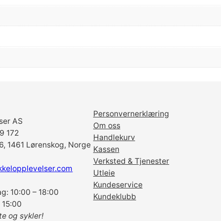
r
e
v
4
0
T
F
C
-
Personvernerklæring
M
ser AS
Om oss
4
69 172
Handlekurv
0
6, 1461 Lørenskog, Norge
Kassen
0
Verksted & Tjenester
0
kkelopplevelser.com
Utleie
9
Kundeservice
6
g: 10:00 – 18:00
Kundeklubb
m
 15:00
m
te og sykler!