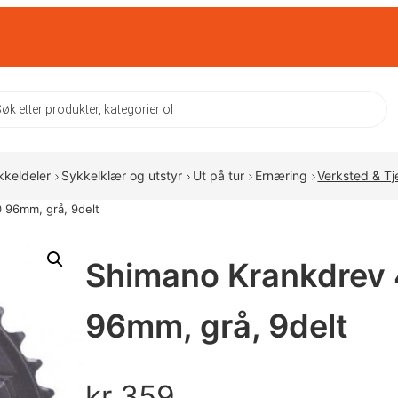
ts
kkeldeler
Sykkelklær og utstyr
Ut på tur
Ernæring
Verksted & Tj
 96mm, grå, 9delt
Shimano Krankdre
96mm, grå, 9delt
kr
359