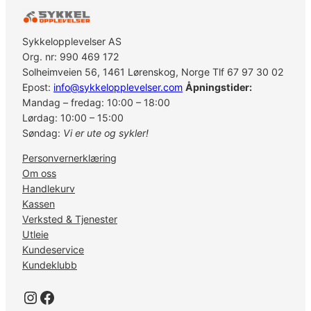
S
F
C
Sykkelopplevelser AS
-
Org. nr: 990 469 172
E
Solheimveien 56, 1461 Lørenskog, Norge Tlf 67 97 30 02
8
Epost:
info@sykkelopplevelser.com
Åpningstider:
0
Mandag – fredag: 10:00 – 18:00
0
Lørdag: 10:00 – 15:00
0
Søndag:
Vi er ute og sykler!
3
Personvernerklæring
8
Om oss
T
Handlekurv
f
Kassen
o
Verksted & Tjenester
r
Utleie
B
Kundeservice
o
Kundeklubb
o
s
Instagram
Facebook
t