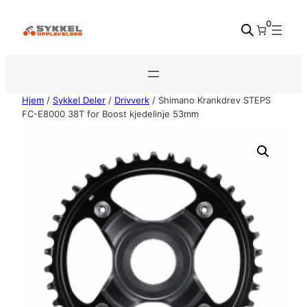
Hopp
0
til
innhold
Hjem
/
Sykkel Deler
/
Drivverk
/ Shimano Krankdrev STEPS
FC-E8000 38T for Boost kjedelinje 53mm