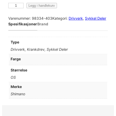
S
Legg i handlekurv
h
i
Varenummer:
98334-403
Kategori:
Drivverk
, 
Sykkel Deler
m
Spesifikasjoner
Brand
a
n
o
Type
K
Drivverk, Krankdrev, Sykkel Deler
r
a
Farge
n
k
Størrelse
d
OS
r
e
Merke
v
Shimano
S
T
E
P