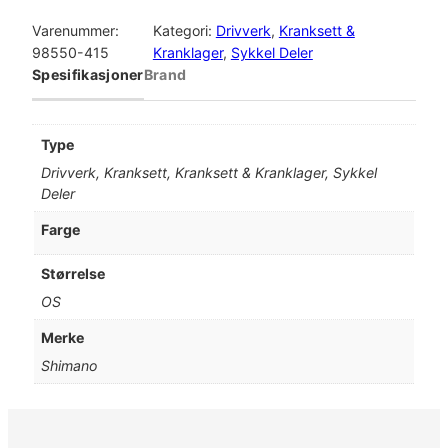
h
i
Varenummer:
Kategori:
Drivverk
, 
Kranksett &
m
98550-415
Kranklager
, 
Sykkel Deler
a
Spesifikasjoner
Brand
n
o
K
Type
r
Drivverk, Kranksett, Kranksett & Kranklager, Sykkel
a
Deler
n
k
Farge
s
e
Størrelse
t
OS
t
1
Merke
1
Shimano
s
p
F
C