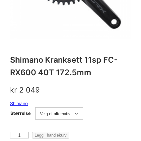
Shimano Kranksett 11sp FC-
RX600 40T 172.5mm
kr
2 049
Shimano
Størrelse
S
Legg i handlekurv