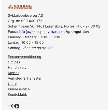
-
R
X
Sykkelopplevelser AS
6
Org. nr: 990 469 172
0
Solheimveien 56, 1461 Lørenskog, Norge Tlf 67 97 30 02
0
Epost:
info@sykkelopplevelser.com
Åpningstider:
4
Mandag – fredag: 10:00 – 18:00
0
Lørdag: 10:00 – 15:00
T
Søndag:
Vi er ute og sykler!
1
Personvernerklæring
7
Om oss
2
Handlekurv
.
Kassen
5
Verksted & Tjenester
m
Utleie
m
Kundeservice
a
Kundeklubb
n
t
Instagram
Facebook
a