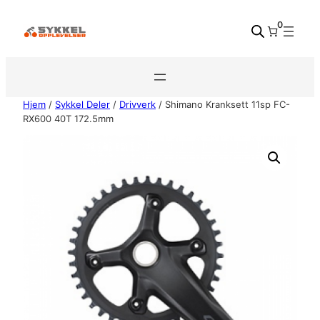
Hopp
0
til
innhold
Hjem
/
Sykkel Deler
/
Drivverk
/ Shimano Kranksett 11sp FC-
RX600 40T 172.5mm