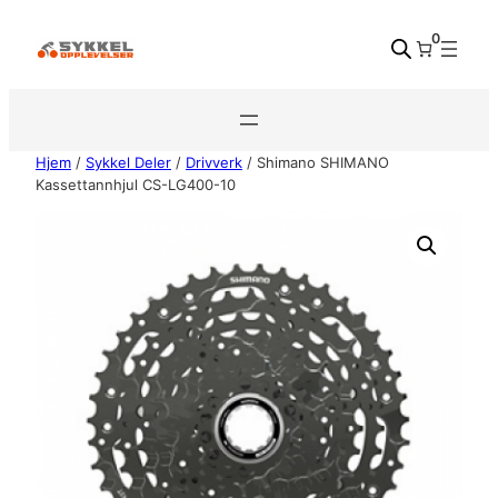
Hopp
0
til
innhold
Hjem
/
Sykkel Deler
/
Drivverk
/ Shimano SHIMANO
Kassettannhjul CS-LG400-10