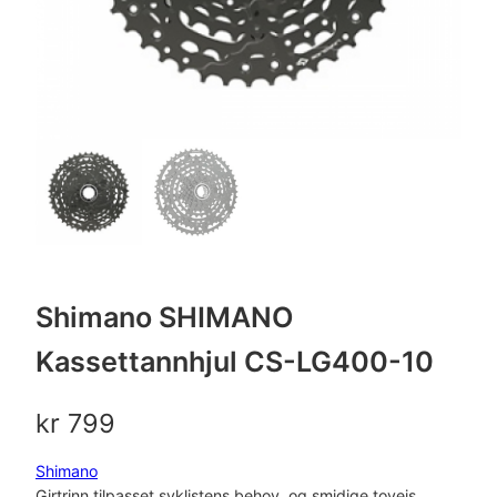
Shimano SHIMANO
Kassettannhjul CS-LG400-10
kr
799
Shimano
Girtrinn tilpasset syklistens behov, og smidige toveis