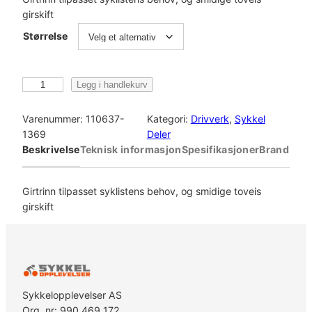
girskift
Størrelse
S
Legg i handlekurv
h
i
Varenummer:
110637-
Kategori:
Drivverk
, 
Sykkel
m
1369
Deler
a
Beskrivelse
Teknisk informasjon
Spesifikasjoner
Brand
n
o
S
Girtrinn tilpasset syklistens behov, og smidige toveis
H
girskift
I
M
A
N
O
Sykkelopplevelser AS
K
Org. nr: 990 469 172