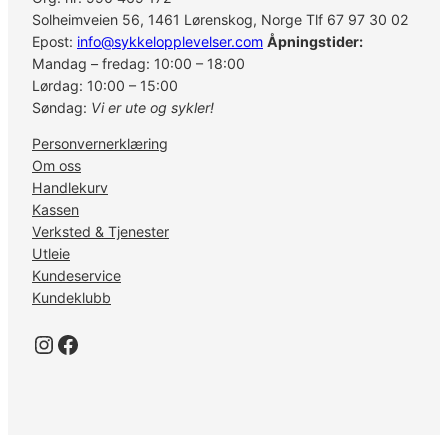
a
Solheimveien 56, 1461 Lørenskog, Norge Tlf 67 97 30 02
s
Epost:
info@sykkelopplevelser.com
Åpningstider:
s
Mandag – fredag: 10:00 – 18:00
e
Lørdag: 10:00 – 15:00
t
Søndag:
Vi er ute og sykler!
t
a
Personvernerklæring
n
Om oss
n
Handlekurv
h
Kassen
j
Verksted & Tjenester
u
Utleie
l
Kundeservice
C
Kundeklubb
S
-
Instagram
Facebook
L
G
4
0
0