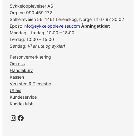
P
Sykkelopplevelser AS
i
Org. nr: 990 469 172
n
Solheimveien 56, 1461 Lørenskog, Norge Tlf 67 97 30 02
1
Epost:
info@sykkelopplevelser.com
Åpningstider:
1
Mandag – fredag: 10:00 – 18:00
S
Lørdag: 10:00 – 15:00
p
Søndag:
Vi er ute og sykler!
e
Personvernerklæring
e
Om oss
d
Handlekurv
a
Kassen
n
Verksted & Tjenester
t
Utleie
a
Kundeservice
l
Kundeklubb
l
Instagram
Facebook