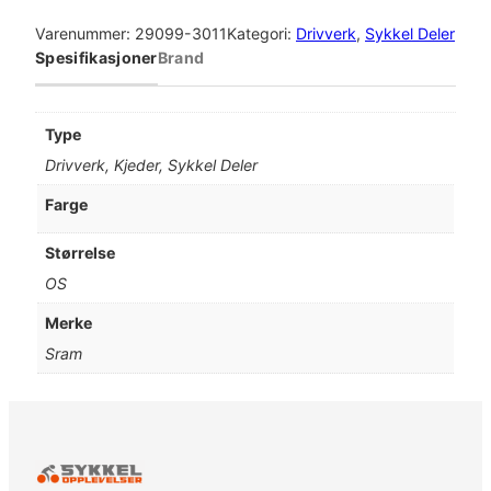
r
a
Varenummer:
29099-3011
Kategori:
Drivverk
, 
Sykkel Deler
m
Spesifikasjoner
Brand
C
h
a
Type
i
Drivverk, Kjeder, Sykkel Deler
n
P
Farge
c
-
Størrelse
1
OS
1
7
Merke
0
Sram
H
o
l
l
o
w