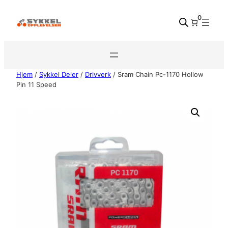
Hopp
0
til
innhold
Hjem
/
Sykkel Deler
/
Drivverk
/ Sram Chain Pc-1170 Hollow
Pin 11 Speed