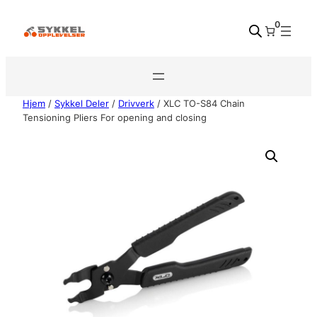
Hopp
0
til
innhold
Hjem
/
Sykkel Deler
/
Drivverk
/ XLC TO-S84 Chain
Tensioning Pliers For opening and closing