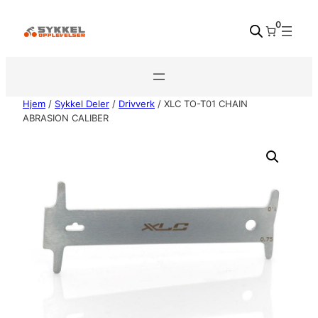
Hopp
0
til
innhold
Hjem
/
Sykkel Deler
/
Drivverk
/ XLC TO-T01 CHAIN
ABRASION CALIBER