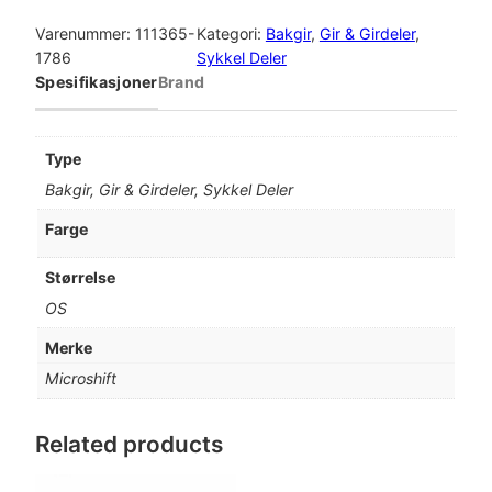
i
c
Varenummer:
111365-
Kategori:
Bakgir
, 
Gir & Girdeler
, 
r
1786
Sykkel Deler
o
Spesifikasjoner
Brand
s
h
i
Type
f
Bakgir, Gir & Girdeler, Sykkel Deler
t
A
Farge
d
v
Størrelse
e
OS
n
t
Merke
S
Microshift
U
P
E
Related products
R
S