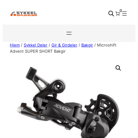
Hopp
0
til
innhold
Hjem
/
Sykkel Deler
/
Gir & Girdeler
/
Bakgir
/ Microshift
Advent SUPER SHORT Bakgir