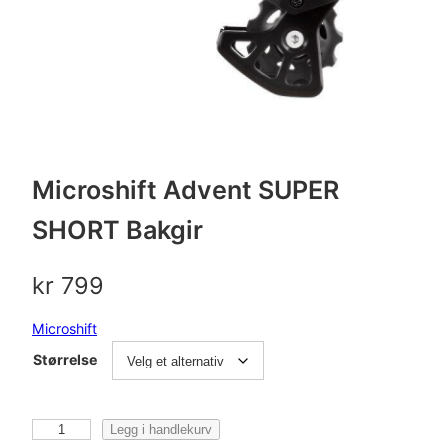
Microshift Advent SUPER
SHORT Bakgir
kr
799
Microshift
Størrelse
M
Legg i handlekurv