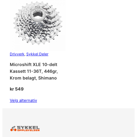
H
O
R
T
B
a
k
g
Drivverk
, 
Sykkel Deler
i
Microshift XLE 10-delt
r
Kassett 11-36T, 446gr,
a
Krom belagt, Shimano
n
t
kr
549
a
l
Velg alternativ
l