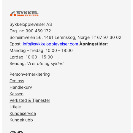
S
h
i
m
Sykkelopplevelser AS
a
Org. nr: 990 469 172
n
Solheimveien 56, 1461 Lørenskog, Norge Tlf 67 97 30 02
o
Epost:
info@sykkelopplevelser.com
Åpningstider:
1
Mandag – fredag: 10:00 – 18:00
0
Lørdag: 10:00 – 15:00
5
Søndag:
Vi er ute og sykler!
R
Personvernerklæring
D
Om oss
-
Handlekurv
5
Kassen
7
Verksted & Tjenester
0
Utleie
0
Kundeservice
,
Kundeklubb
9
/