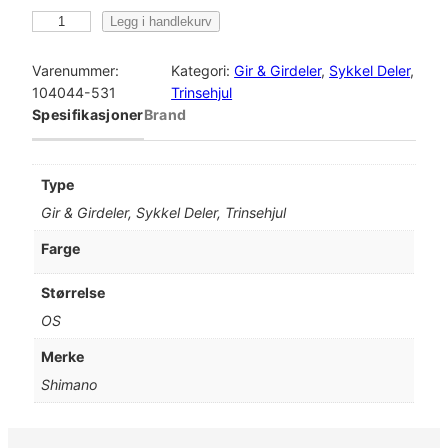
S
Legg i handlekurv
h
i
Varenummer:
Kategori:
Gir & Girdeler
, 
Sykkel Deler
, 
m
104044-531
Trinsehjul
a
Spesifikasjoner
Brand
n
o
T
Type
r
Gir & Girdeler, Sykkel Deler, Trinsehjul
i
n
Farge
s
e
Størrelse
h
OS
j
u
Merke
l
Shimano
p
a
r