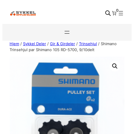
Hopp
0
til
innhold
Hjem
/
Sykkel Deler
/
Gir & Girdeler
/
Trinsehjul
/ Shimano
Trinsehjul par Shimano 105 RD-5700, 9/10delt