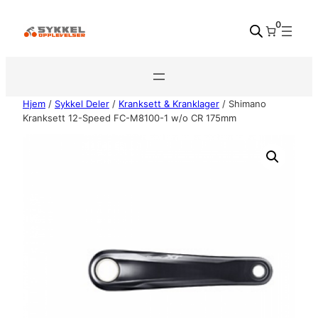
Hopp
0
til
innhold
Hjem
/
Sykkel Deler
/
Kranksett & Kranklager
/ Shimano
Kranksett 12-Speed FC-M8100-1 w/o CR 175mm