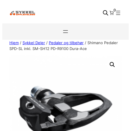
Hopp
0
til
innhold
Hjem
/
Sykkel Deler
/
Pedaler og tilbehør
/ Shimano Pedaler
SPD-SL inkl. SM-SH12 PD-R9100 Dura-Ace