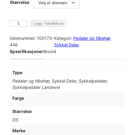
Størrelse
S
Legg i handlekurv
h
i
Varenummer:
100173-
Kategori:
Pedaler og tilbehør
, 
m
446
Sykkel Deler
a
Spesifikasjoner
Brand
n
o
P
Type
e
Pedaler og tilbehør, Sykkel Deler, Sykkelpedaler,
d
Sykkelpedaler Landevei
a
l
Farge
e
r
Størrelse
S
OS
P
D
Merke