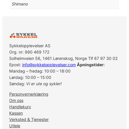
-
Shimano
S
L
i
n
k
l
.
Sykkelopplevelser AS
S
Org. nr: 990 469 172
M
Solheimveien 56, 1461 Lørenskog, Norge Tlf 67 97 30 02
-
Epost:
info@sykkelopplevelser.com
Åpningstider:
S
Mandag – fredag: 10:00 – 18:00
H
Lørdag: 10:00 – 15:00
1
Søndag:
Vi er ute og sykler!
2
Personvernerklæring
P
Om oss
D
Handlekurv
-
Kassen
R
Verksted & Tjenester
9
Utleie
1