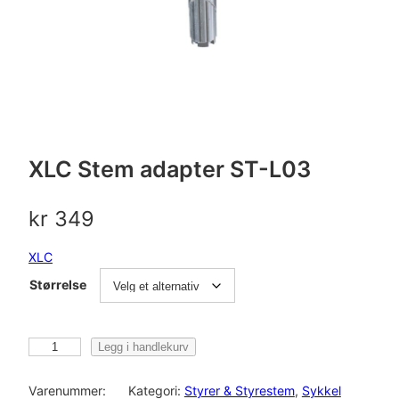
XLC Stem adapter ST-L03
kr
349
XLC
Størrelse
X
Legg i handlekurv
L
C
Varenummer:
Kategori:
Styrer & Styrestem
, 
Sykkel