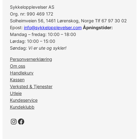
l
Sykkelopplevelser AS
l
Org. nr: 990 469 172
Solheimveien 56, 1461 Lørenskog, Norge Tlf 67 97 30 02
Epost:
info@sykkelopplevelser.com
Åpningstider:
Mandag – fredag: 10:00 – 18:00
Lørdag: 10:00 – 15:00
Søndag:
Vi er ute og sykler!
Personvernerklæring
Om oss
Handlekurv
Kassen
Verksted & Tjenester
Utleie
Kundeservice
Kundeklubb
Instagram
Facebook