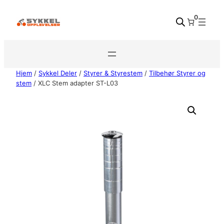
Hopp
0
til
innhold
Hjem
/
Sykkel Deler
/
Styrer & Styrestem
/
Tilbehør Styrer og
stem
/ XLC Stem adapter ST-L03