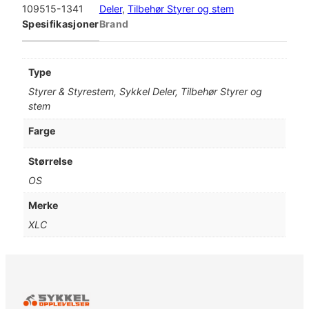
S
109515-1341
Deler
, 
Tilbehør Styrer og stem
t
Spesifikasjoner
Brand
e
m
a
Type
d
Styrer & Styrestem, Sykkel Deler, Tilbehør Styrer og
a
stem
p
t
Farge
e
r
Størrelse
S
OS
T
-
Merke
L
XLC
0
3
a
n
t
a