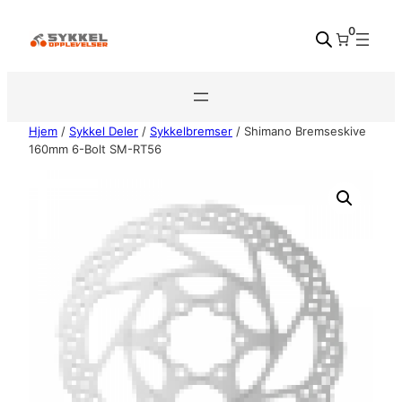
Hopp
0
til
innhold
Hjem
/
Sykkel Deler
/
Sykkelbremser
/ Shimano Bremseskive
160mm 6-Bolt SM-RT56