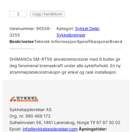
S
Legg i handlekurv
h
i
Varenummer:
90556-
Kategori:
Sykkel Deler
, 
m
3255
Sykkelbremser
a
Beskrivelse
Teknisk informasjon
Spesifikasjoner
Brand
n
o
B
SHIMANOs SM-RT56 skivebremsrotorer med 6 bolter gir
r
deg fenomenal bremsekraft under alle sykleforhold. En ny
e
strammeplatekonstruksjon gir enkel og rask installasjon.
m
s
e
s
k
Sykkelopplevelser AS
i
Org. nr: 990 469 172
v
Solheimveien 56, 1461 Lørenskog, Norge Tlf 67 97 30 02
e
Epost:
info@sykkelopplevelser.com
Åpningstider:
1