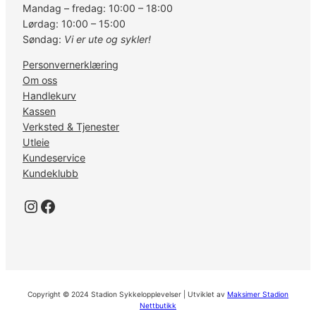
Mandag – fredag: 10:00 – 18:00
6
Lørdag: 10:00 – 15:00
0
Søndag:
Vi er ute og sykler!
m
m
Personvernerklæring
6
Om oss
-
Handlekurv
B
Kassen
o
Verksted & Tjenester
l
Utleie
t
Kundeservice
S
Kundeklubb
M
-
Instagram
Facebook
R
T
5
6
a
n
Copyright © 2024 Stadion Sykkelopplevelser | Utviklet av
Maksimer Stadion
t
Nettbutikk