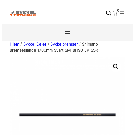
Hopp
0
til
innhold
Hjem
/
Sykkel Deler
/
Sykkelbremser
/ Shimano
Bremseslange 1700mm Svart SM-BH90-JK-SSR