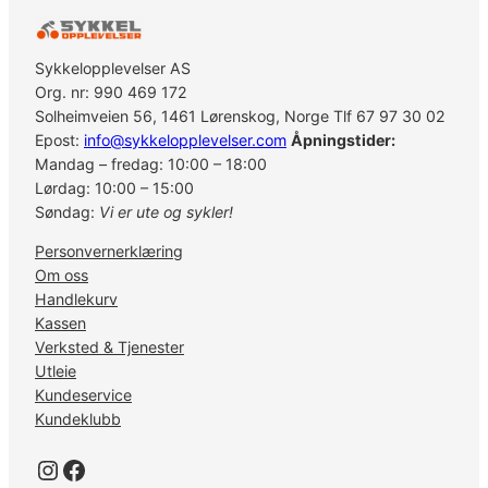
t
S
M
Sykkelopplevelser AS
-
Org. nr: 990 469 172
R
Solheimveien 56, 1461 Lørenskog, Norge Tlf 67 97 30 02
T
Epost:
info@sykkelopplevelser.com
Åpningstider:
6
Mandag – fredag: 10:00 – 18:00
6
Lørdag: 10:00 – 15:00
a
Søndag:
Vi er ute og sykler!
n
Personvernerklæring
t
Om oss
a
Handlekurv
l
Kassen
l
Verksted & Tjenester
Utleie
Kundeservice
Kundeklubb
Instagram
Facebook