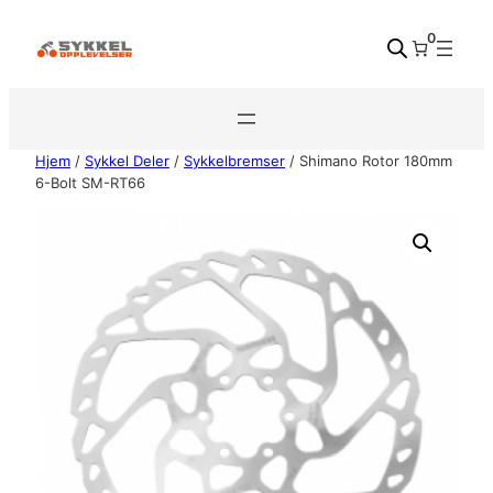
Hopp
0
til
innhold
Hjem
/
Sykkel Deler
/
Sykkelbremser
/ Shimano Rotor 180mm
6-Bolt SM-RT66