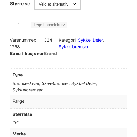
Størrelse
S
Legg i handlekurv
h
i
Varenummer:
111324-
Kategori:
Sykkel Deler
, 
m
1768
Sykkelbremser
a
Spesifikasjoner
Brand
n
o
S
Type
H
Bremseskiver, Skivebremser, Sykkel Deler,
I
Sykkelbremser
M
A
Farge
N
O
Størrelse
S
OS
k
i
Merke