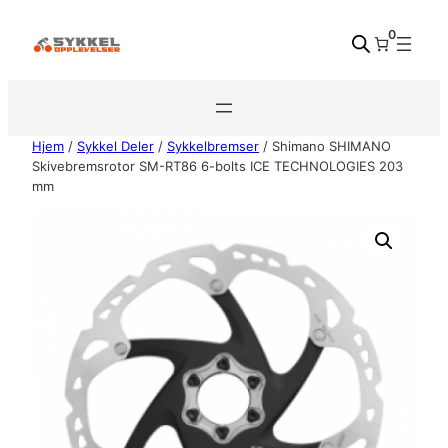
Hopp
0
til
innhold
Hjem
/
Sykkel Deler
/
Sykkelbremser
/ Shimano SHIMANO
Skivebremsrotor SM-RT86 6-bolts ICE TECHNOLOGIES 203
mm