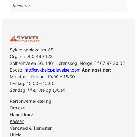
v
Shimano
e
b
r
e
m
s
r
Sykkelopplevelser AS
o
Org. nr: 990 469 172
t
Solheimveien 56, 1461 Lørenskog, Norge Tlf 67 97 30 02
o
Epost:
info@sykkelopplevelser.com
Åpningstider:
r
Mandag – fredag: 10:00 – 18:00
S
Lørdag: 10:00 – 15:00
M
Søndag:
Vi er ute og sykler!
-
Personvernerklæring
R
Om oss
T
Handlekurv
8
Kassen
6
Verksted & Tjenester
6
Utleie
-