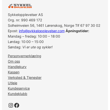
e
t
t
Sykkelopplevelser AS
S
Org. nr: 990 469 172
a
Solheimveien 56, 1461 Lørenskog, Norge Tlf 67 97 30 02
i
Epost:
info@sykkelopplevelser.com
Åpningstider:
n
Mandag – fredag: 10:00 – 18:00
t
Lørdag: 10:00 – 15:00
b
Søndag:
Vi er ute og sykler!
a
Personvernerklæring
k
Om oss
p
Handlekurv
o
Kassen
s
Verksted & Tjenester
t
Utleie
m
Kundeservice
o
Kundeklubb
u
n
Instagram
Facebook
t