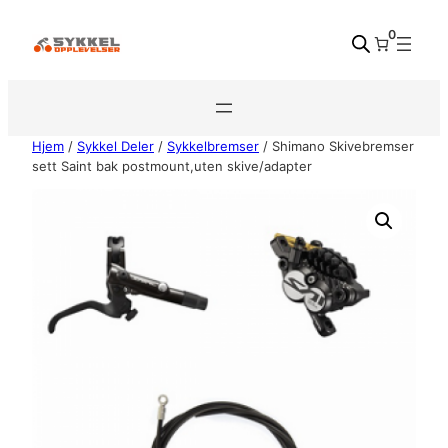
Hopp
0
til
innhold
Hjem
/
Sykkel Deler
/
Sykkelbremser
/ Shimano Skivebremser
sett Saint bak postmount,uten skive/adapter