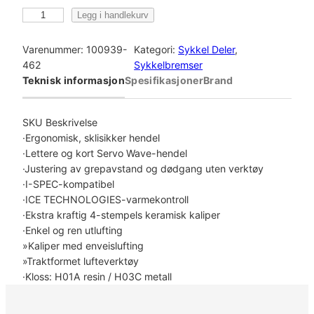
S
Legg i handlekurv
h
i
Varenummer:
100939-
Kategori:
Sykkel Deler
, 
m
462
Sykkelbremser
a
Teknisk informasjon
Spesifikasjoner
Brand
n
o
S
SKU Beskrivelse
k
·Ergonomisk, sklisikker hendel
i
·Lettere og kort Servo Wave-hendel
v
·Justering av grepavstand og dødgang uten verktøy
e
·I-SPEC-kompatibel
b
·ICE TECHNOLOGIES-varmekontroll
r
·Ekstra kraftig 4-stempels keramisk kaliper
e
·Enkel og ren utlufting
m
»Kaliper med enveislufting
s
»Traktformet lufteverktøy
e
·Kloss: H01A resin / H03C metall
r
s