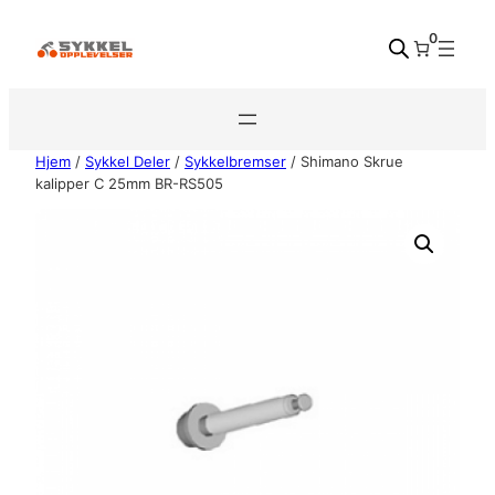
Hopp
0
til
innhold
Hjem
/
Sykkel Deler
/
Sykkelbremser
/ Shimano Skrue
kalipper C 25mm BR-RS505