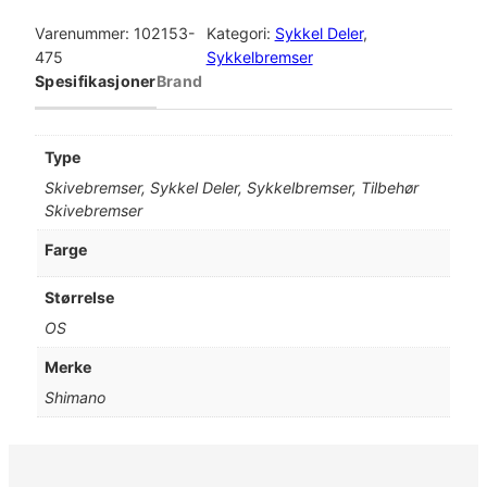
h
i
Varenummer:
102153-
Kategori:
Sykkel Deler
, 
m
475
Sykkelbremser
a
Spesifikasjoner
Brand
n
o
S
Type
k
Skivebremser, Sykkel Deler, Sykkelbremser, Tilbehør
r
Skivebremser
u
e
Farge
k
a
Størrelse
l
OS
i
p
Merke
p
Shimano
e
r
C
2