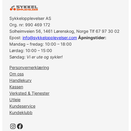
5
m
m
Sykkelopplevelser AS
B
Org. nr: 990 469 172
R
Solheimveien 56, 1461 Lørenskog, Norge Tlf 67 97 30 02
-
Epost:
info@sykkelopplevelser.com
Åpningstider:
R
Mandag – fredag: 10:00 – 18:00
S
Lørdag: 10:00 – 15:00
5
Søndag:
Vi er ute og sykler!
0
Personvernerklæring
5
Om oss
a
Handlekurv
n
Kassen
t
Verksted & Tjenester
a
Utleie
l
Kundeservice
l
Kundeklubb
Instagram
Facebook