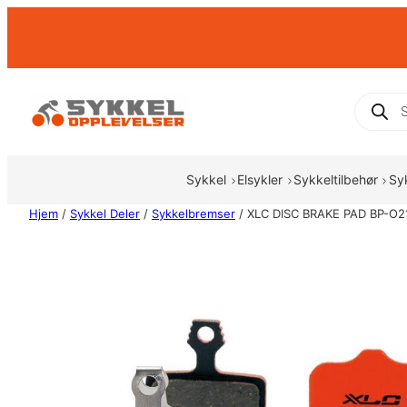
Hopp
til
innhold
Produc
search
Sykkel
Elsykler
Sykkeltilbehør
Sy
Hjem
/
Sykkel Deler
/
Sykkelbremser
/ XLC DISC BRAKE PAD BP-O2