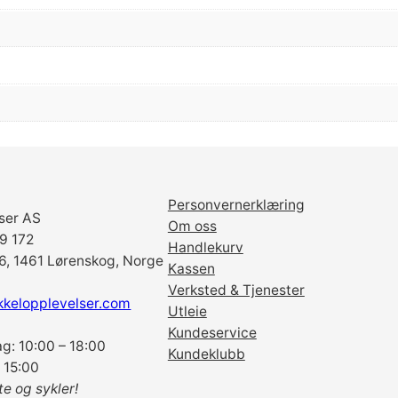
A
D
B
P
-
O
2
1
F
Personvernerklæring
O
ser AS
Om oss
R
69 172
Handlekurv
A
6, 1461 Lørenskog, Norge
Kassen
V
Verksted & Tjenester
I
kkelopplevelser.com
Utleie
D
Kundeservice
E
g: 10:00 – 18:00
Kundeklubb
L
 15:00
I
te og sykler!