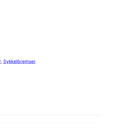
r
, 
Sykkelbremser