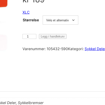
XLC
Størrelse
X
Legg i handlekurv
L
C
Varenummer:
105432-590
Kategori:
Sykkel Dele
D
I
S
C
B
R
A
K
E
kkel Deler, Sykkelbremser
P