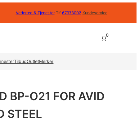
Verksted & Tjenester
.
Tlf
67973002
.
Kundeservice
0
enester
Tilbud
Outlet
Merker
D BP-O21 FOR AVID
D STEEL