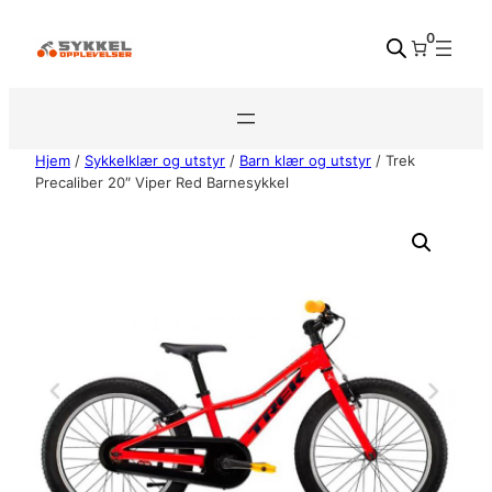
Hopp
0
til
innhold
Hjem
/
Sykkelklær og utstyr
/
Barn klær og utstyr
/ Trek
Precaliber 20″ Viper Red Barnesykkel