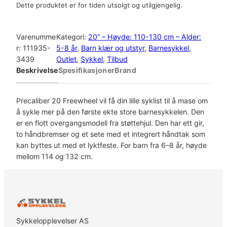
Dette produktet er for tiden utsolgt og utilgjengelig.
Varenumme
Kategori:
20” – Høyde: 110-130 cm – Alder:
r:
111935-
5-8 år
, 
Barn klær og utstyr
, 
Barnesykkel
, 
3439
Outlet
, 
Sykkel
, 
Tilbud
Beskrivelse
Spesifikasjoner
Brand
Precaliber 20 Freewheel vil få din lille syklist til å mase om
å sykle mer på den første ekte store barnesykkelen. Den
er en flott overgangsmodell fra støttehjul. Den har ett gir,
to håndbremser og et sete med et integrert håndtak som
kan byttes ut med et lyktfeste. For barn fra 6–8 år, høyde
mellom 114 og 132 cm.
Sykkelopplevelser AS