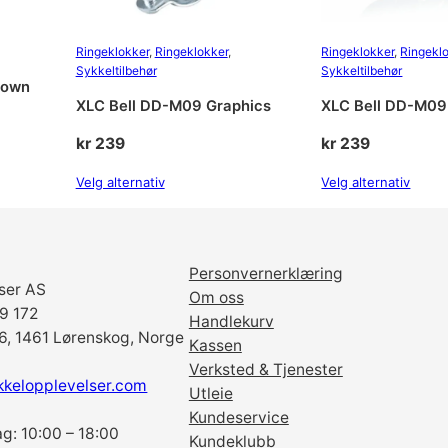
Ringeklokker
, 
Ringeklokker
, 
Ringeklokker
, 
Ringekl
Sykkeltilbehør
Sykkeltilbehør
rown
XLC Bell DD-M09 Graphics
XLC Bell DD-M09
kr
239
kr
239
Velg alternativ
Velg alternativ
Personvernerklæring
ser AS
Om oss
69 172
Handlekurv
6, 1461 Lørenskog, Norge
Kassen
Verksted & Tjenester
kkelopplevelser.com
Utleie
Kundeservice
g: 10:00 – 18:00
Kundeklubb