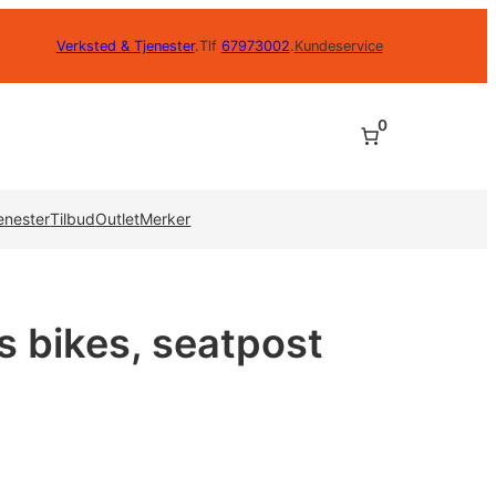
Verksted & Tjenester
.
Tlf
67973002
.
Kundeservice
0
enester
Tilbud
Outlet
Merker
 bikes, seatpost