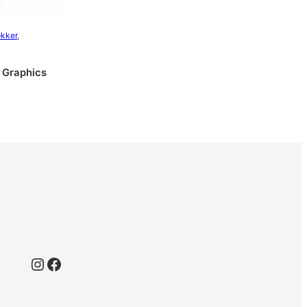
okker
, 
 Graphics
Instagram
Facebook