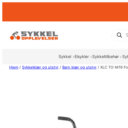
Hopp
til
innhold
Produc
search
Sykkel
Elsykler
Sykkeltilbehør
Sy
Hjem
/
Sykkelklær og utstyr
/
Barn klær og utstyr
/ XLC TO-M19 For