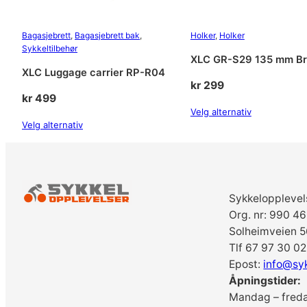
Bagasjebrett
, 
Bagasjebrett bak
, 
Holker
, 
Holker
Sykkeltilbehør
XLC GR-S29 135 mm B
XLC Luggage carrier RP-R04
kr
299
kr
499
Velg alternativ
Velg alternativ
Sykkelopplevel
Org. nr: 990 4
Solheimveien 5
Tlf 67 97 30 02
Epost:
info@sy
Åpningstider:
Mandag – freda