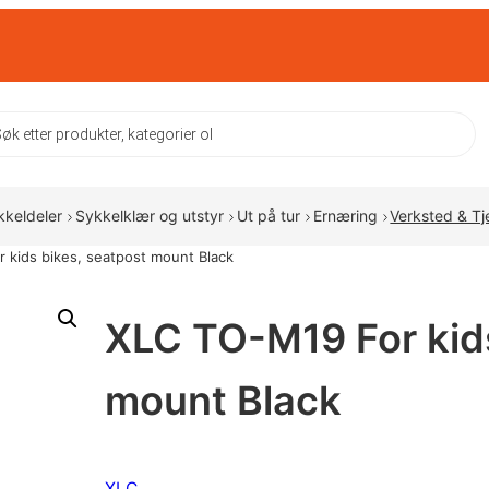
ts
kkeldeler
Sykkelklær og utstyr
Ut på tur
Ernæring
Verksted & Tj
 kids bikes, seatpost mount Black
XLC TO-M19 For kids
mount Black
XLC