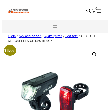
Hopp
0
til
innhold
Hjem
/
Sykkeltilbehør
/
Sykkellykter
/
Lyktsett
/ XLC LIGHT
SET CAPELLA CL-S20 BLACK
Tilbud!