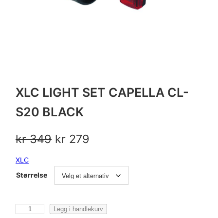
XLC LIGHT SET CAPELLA CL-
S20 BLACK
O
N
kr
349
kr
279
p
å
XLC
p
v
Størrelse
r
æ
i
r
X
Legg i handlekurv