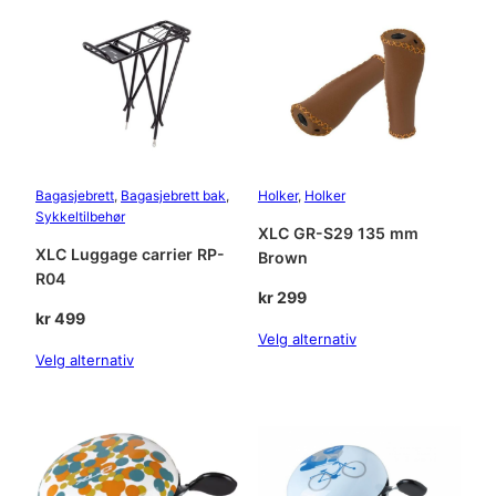
r
r
2
0
:
B
L
k
2
A
r
7
C
K
9
a
Bagasjebrett
, 
Bagasjebrett bak
, 
Holker
, 
Holker
n
Sykkeltilbehør
3
.
XLC GR-S29 135 mm
t
XLC Luggage carrier RP-
Brown
4
a
R04
l
kr
299
9
l
kr
499
Velg alternativ
.
Velg alternativ