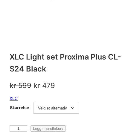
XLC Light set Proxima Plus CL-
S24 Black
O
N
kr
599
kr
479
p
å
XLC
p
v
Størrelse
r
æ
i
r
X
Legg i handlekurv