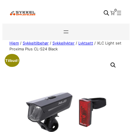
Hopp
0
til
innhold
Hjem
/
Sykkeltilbehør
/
Sykkellykter
/
Lyktsett
/ XLC Light set
Proxima Plus CL-S24 Black
Tilbud!