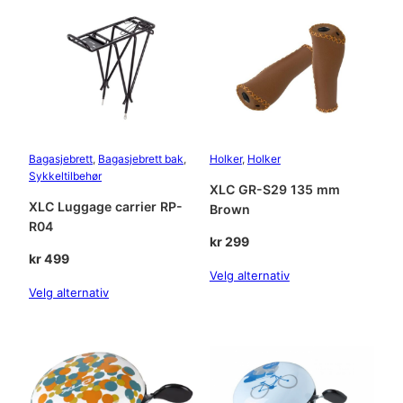
r
r
C
L
:
-
S
k
4
2
r
7
4
B
9
l
Bagasjebrett
, 
Bagasjebrett bak
, 
Holker
, 
Holker
a
Sykkeltilbehør
5
.
XLC GR-S29 135 mm
c
XLC Luggage carrier RP-
Brown
9
k
R04
a
kr
299
9
n
kr
499
t
Velg alternativ
.
a
Velg alternativ
l
l