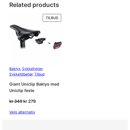
Related products
PRODUKT
TILBUD
PÅ
SALG
Baklys
, 
Sykkellykter
, 
Sykkeltilbehør
, 
Tilbud
Giant Uniclip Baklys med
Uniclip feste
Opprinnelig
Nåværende
kr
349
kr
279
pris
pris
Velg alternativ
var:
er:
kr 349.
kr 279.