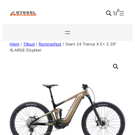
Hopp
0
til
innhold
Hjem
/
Tilbud
/
Åpningsfest
/ Giant 24 Trance X E+ 2 29″
XLARGE Elsykkel