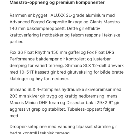
Maestro-oppheng og premium komponenter
Rammen er bygget i ALUXX SL-grade aluminium med
Advanced Forged Composite linkage og Giants Maestro
140 mm bakdemperoppsett. Dette gir effektiv
kraftoverføring i motbakker og følsom respons i tekniske
partier.
Fox 36 Float Rhythm 150 mm gaffel og Fox Float DPS
Performance bakdemper gir kontrollert og justerbar
demping for variert terreng. Shimano SLX 12-delt drivverk
med 10–51T kassett gir bred girutveksling for både bratte
klatringer og høy fart nedover.
Shimano SLX 4-stemplers hydrauliske skivebremser med
203 mm skiver gir trygg og kraftig nedbremsing, mens
Maxxis Minion DHF foran og Dissector bak i 29×2.6″ gir
aggressivt grep og stabilitet. Tubeless-oppsett følger
med.
Dropper-setepinne med vandring tilpasset størrelse gir
bedre kontroll i teknisk terreng