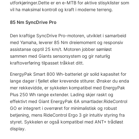
utforkjøringer.Dette er en e-MTB for aktive stisyklister som
vil ha maksimal kontroll og kraft i moderne terreng.
85 Nm SyncDrive Pro
Den kraftige SyncDrive Pro-motoren, utviklet i samarbeid
med Yamaha, leverer 85 Nm dreiemoment og responsiv
assistanse opptil 25 km/t. Motoren jobber sømløst
sammen med Giants sensorsystem og gir naturlig
kraftoverføring tilpasset tråkket ditt.
EnergyPak Smart 800 Wh-batteriet gir solid kapasitet for
lange dager i fjellet eller krevende stiturer. Ønsker du enda
mer rekkevidde, er sykkelen kompatibel med EnergyPak
Plus 250 Wh range extender. Lading skjer raskt og
effektivt med Giant EnergyPak 6A smartlader.RideControl
GO er integrert i overrøret for minimalistisk og robust
betjening, mens RideControl Ergo 3 gir intuitiv styring fra
styret. Sykkelen er også kompatibel med ANT+ trådløst
display.