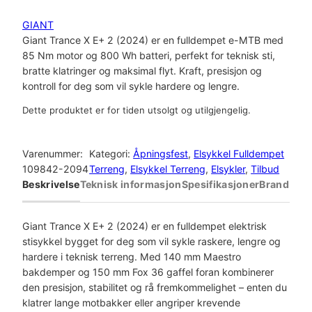
GIANT
Giant Trance X E+ 2 (2024) er en fulldempet e-MTB med
85 Nm motor og 800 Wh batteri, perfekt for teknisk sti,
bratte klatringer og maksimal flyt. Kraft, presisjon og
kontroll for deg som vil sykle hardere og lengre.
Dette produktet er for tiden utsolgt og utilgjengelig.
Varenummer:
Kategori:
Åpningsfest
, 
Elsykkel Fulldempet
109842-2094
Terreng
, 
Elsykkel Terreng
, 
Elsykler
, 
Tilbud
Beskrivelse
Teknisk informasjon
Spesifikasjoner
Brand
Giant Trance X E+ 2 (2024) er en fulldempet elektrisk
stisykkel bygget for deg som vil sykle raskere, lengre og
hardere i teknisk terreng. Med 140 mm Maestro
bakdemper og 150 mm Fox 36 gaffel foran kombinerer
den presisjon, stabilitet og rå fremkommelighet – enten du
klatrer lange motbakker eller angriper krevende