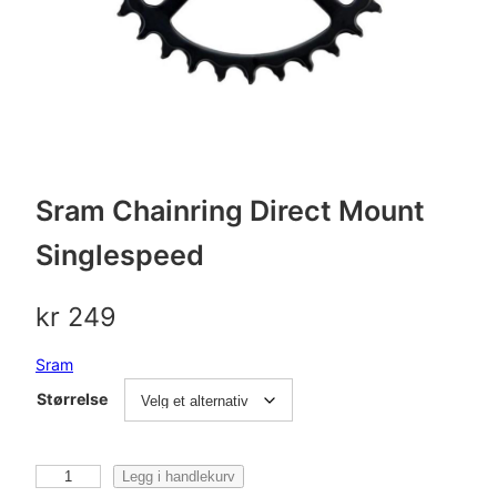
Sram Chainring Direct Mount
Singlespeed
kr
249
Sram
Størrelse
S
Legg i handlekurv