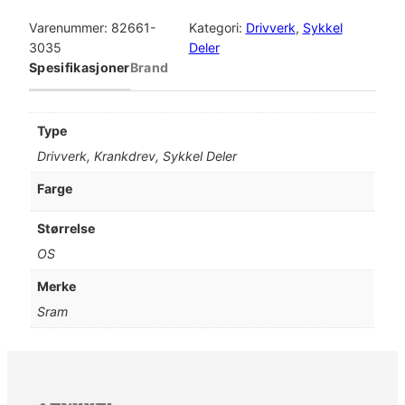
r
a
Varenummer:
82661-
Kategori:
Drivverk
, 
Sykkel
m
3035
Deler
C
Spesifikasjoner
Brand
h
a
i
Type
n
Drivverk, Krankdrev, Sykkel Deler
r
i
Farge
n
g
Størrelse
D
OS
i
r
Merke
e
Sram
c
t
M
o
u