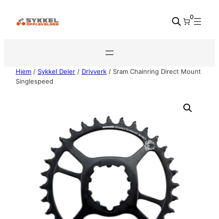
Hopp
0
til
innhold
Hjem
/
Sykkel Deler
/
Drivverk
/ Sram Chainring Direct Mount
Singlespeed