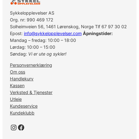
n
t
Sykkelopplevelser AS
S
Org. nr: 990 469 172
i
Solheimveien 56, 1461 Lørenskog, Norge Tlf 67 97 30 02
n
Epost:
info@sykkelopplevelser.com
Åpningstider:
g
Mandag – fredag: 10:00 – 18:00
l
Lørdag: 10:00 – 15:00
e
Søndag:
Vi er ute og sykler!
s
Personvernerklæring
p
Om oss
e
Handlekurv
e
Kassen
d
Verksted & Tjenester
a
Utleie
n
Kundeservice
t
Kundeklubb
a
l
Instagram
Facebook
l