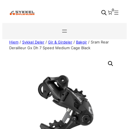
Hopp
0
til
innhold
Hjem
/
Sykkel Deler
/
Gir & Girdeler
/
Bakgir
/ Sram Rear
Derailleur Gx Dh 7 Speed Medium Cage Black