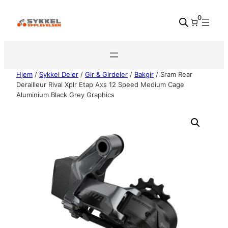
Hopp
0
til
innhold
Hjem
/
Sykkel Deler
/
Gir & Girdeler
/
Bakgir
/ Sram Rear
Derailleur Rival Xplr Etap Axs 12 Speed Medium Cage
Aluminium Black Grey Graphics