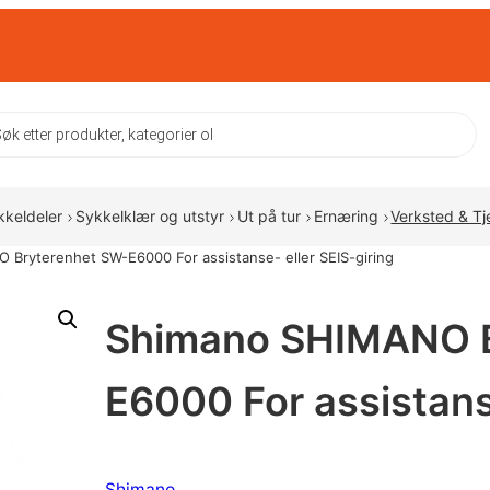
ts
kkeldeler
Sykkelklær og utstyr
Ut på tur
Ernæring
Verksted & Tj
Bryterenhet SW-E6000 For assistanse- eller SEIS-giring
Shimano SHIMANO B
E6000 For assistanse
Shimano