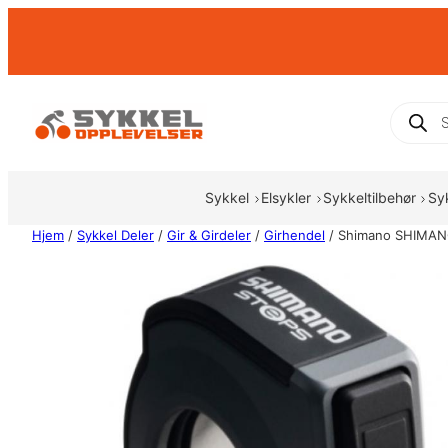
Hopp
til
innhold
Produc
search
Sykkel
Elsykler
Sykkeltilbehør
Sy
Hjem
/
Sykkel Deler
/
Gir & Girdeler
/
Girhendel
/ Shimano SHIMANO 