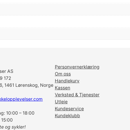
Personvernerklæring
ser AS
Om oss
69 172
Handlekurv
6, 1461 Lørenskog, Norge
Kassen
Verksted & Tjenester
kkelopplevelser.com
Utleie
Kundeservice
g: 10:00 – 18:00
Kundeklubb
 15:00
te og sykler!