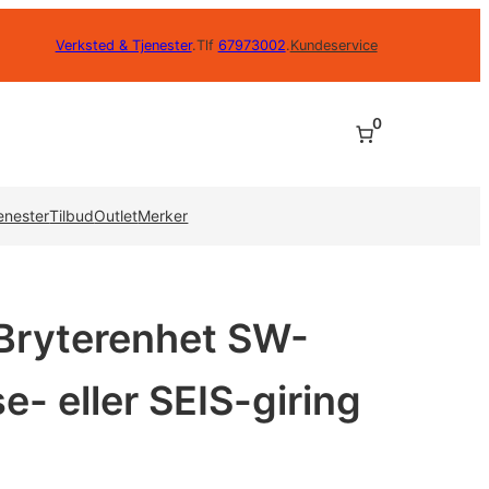
Verksted & Tjenester
.
Tlf
67973002
.
Kundeservice
0
enester
Tilbud
Outlet
Merker
ryterenhet SW-
- eller SEIS-giring