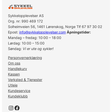
a
d
2
Sykkelopplevelser AS
P
Org. nr: 990 469 172
i
Solheimveien 56, 1461 Lørenskog, Norge Tlf 67 97 30 02
e
Epost:
info@sykkelopplevelser.com
Åpningstider:
c
Mandag – fredag: 10:00 – 18:00
e
Lørdag: 10:00 – 15:00
C
Søndag:
Vi er ute og sykler!
e
Personvernerklæring
n
Om oss
t
Handlekurv
e
Kassen
r
Verksted & Tjenester
l
Utleie
o
Kundeservice
c
Kundeklubb
k
1
Instagram
Facebook
6