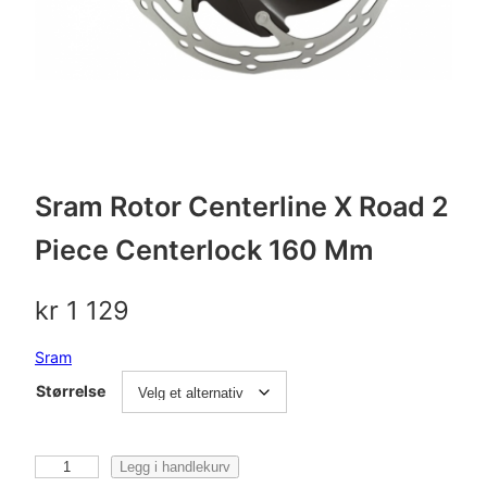
Sram Rotor Centerline X Road 2
Piece Centerlock 160 Mm
kr
1 129
Sram
Størrelse
S
Legg i handlekurv