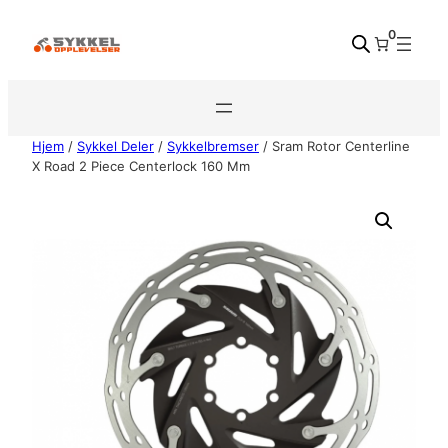
Hopp
0
til
innhold
Hjem
/
Sykkel Deler
/
Sykkelbremser
/ Sram Rotor Centerline
X Road 2 Piece Centerlock 160 Mm