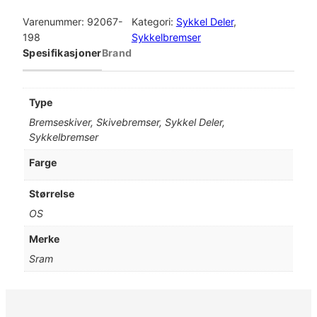
r
a
Varenummer:
92067-
Kategori:
Sykkel Deler
, 
m
198
Sykkelbremser
R
Spesifikasjoner
Brand
o
t
o
Type
r
Bremseskiver, Skivebremser, Sykkel Deler,
C
Sykkelbremser
e
n
Farge
t
e
Størrelse
r
OS
l
i
Merke
n
Sram
e
X
R
o